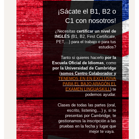
¡Sácate el B1, B2 o
C1 con nosotros!
¿Necesitas
certificar un nivel de
INGLÉS
(B1, B2, First Certificate,
PET,...) para el trabajo o para tus
estudios?
Tanto si quieres hacerlo
por la
Escuela Oficial de Idiomas
, como
por la Universidad de Cambridge
(
somos Centro Colaborador y
TENEMOS EN EN EXCLUSIVA
PARA EL BAJO ARAGÓN EL
EXAMEN LINGUASKILL
) te
podemos ayudar.
Clases de todas las partes (oral,
escrito, listening,...) y, si te
presentas por Cambridge, te
gestionamos la inscripción a las
pruebas en la fecha y lugar que
mejor te vaya.