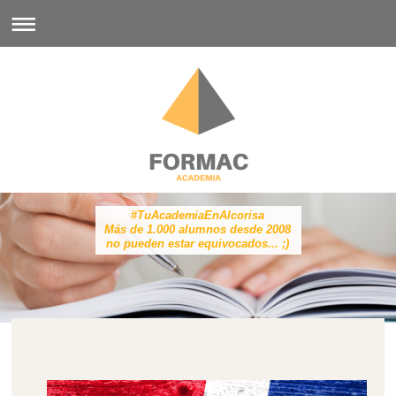
#TuAcademiaEnAlcorisa
Más de 1.000 alumnos desde 2008
no pueden estar equivocados... ;)