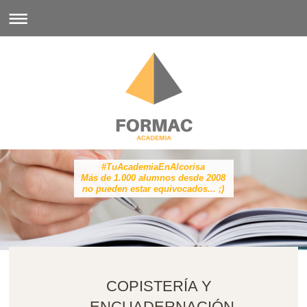
#TuAcademiaEnAlcorisa
Más de 1.000 alumnos desde 2008
no pueden estar equivocados... ;)
COPISTERÍA Y
ENCUADERNACIÓN